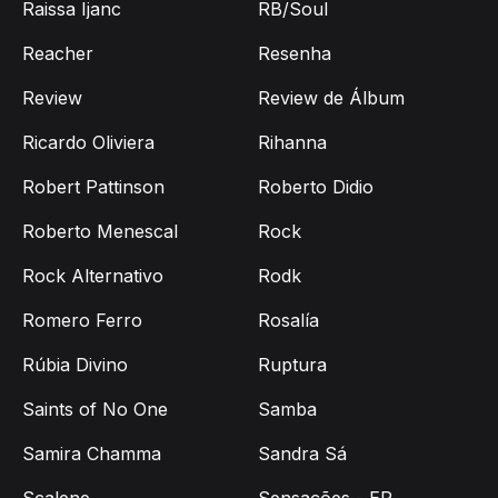
Raissa Ijanc
RB/Soul
Reacher
Resenha
Review
Review de Álbum
Ricardo Oliviera
Rihanna
Robert Pattinson
Roberto Didio
Roberto Menescal
Rock
Rock Alternativo
Rodk
Romero Ferro
Rosalía
Rúbia Divino
Ruptura
Saints of No One
Samba
Samira Chamma
Sandra Sá
Scalene
Sensações - EP