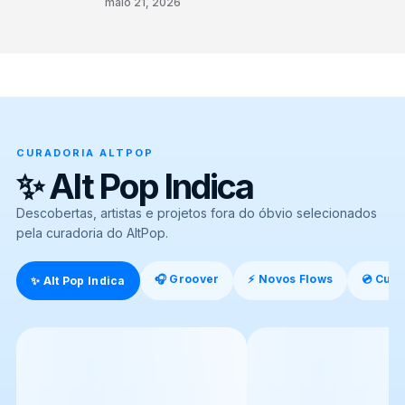
maio 21, 2026
CURADORIA ALTPOP
✨ Alt Pop Indica
Descobertas, artistas e projetos fora do óbvio selecionados
pela curadoria do AltPop.
🎧 Groover
⚡ Novos Flows
💿 Cura
✨ Alt Pop Indica