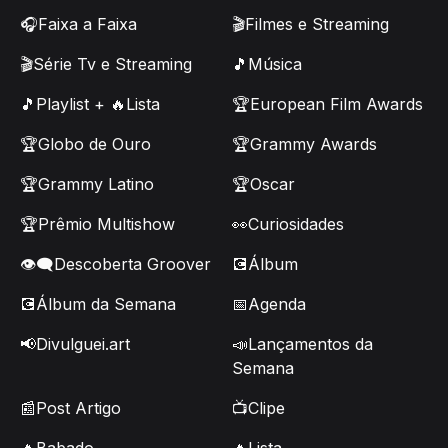
🎧Faixa a Faixa
🎬Filmes e Streaming
🎬Série Tv e Streaming
🎵Música
🎵Playlist + 🔥Lista
🏆European Film Awards
🏆Globo de Ouro
🏆Grammy Awards
🏆Grammy Latino
🏆Oscar
🏆Prêmio Multishow
👀Curiosidades
👁️‍🗨️Descoberta Groover
💽Álbum
💽Álbum da Semana
📅Agenda
📢Divulguei.art
📣Lançamentos da
Semana
📰Post Artigo
📺Clipe
🔥Babado
🔥Lista