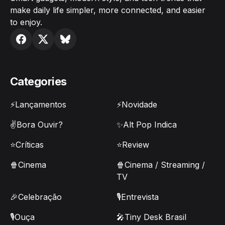
make daily life simpler, more connected, and easier
to enjoy.
Categories
⚡Lançamentos
⚡Novidade
✌️Bora Ouvir?
✨Alt Pop Indica
⭐Críticas
⭐Review
🍿Cinema
🍿Cinema / Streaming /
TV
🎉Celebração
🎙️Entrevista
🎙️Ouça
🎤Tiny Desk Brasil