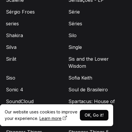
Sérgio Froes
Série
series
Séries
Shakira
Silo
Silva
Single
Sirât
Sis and the Lower
Wisdom
Siso
Sofia Keith
Sonic 4
Soul de Brasileiro
SoundCloud
Spartacus: House of
Ashur
Our website uses cookies to improve
OK, Go it!
your experience.
Learn more
Spotify
Stella
Stranger Things
Stranger Things 5