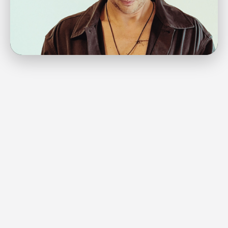
✨ ALT POP INDICA
Entre o Brasil e o agora: Gabriel
Leal organiza memórias e lança o
EP "Que isso esse?"