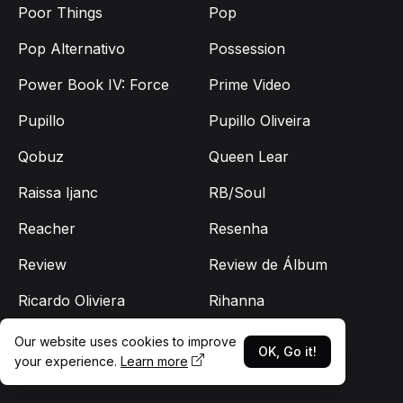
Poor Things
Pop
Pop Alternativo
Possession
Power Book IV: Force
Prime Video
Pupillo
Pupillo Oliveira
Qobuz
Queen Lear
Raissa Ijanc
RB/Soul
Reacher
Resenha
Review
Review de Álbum
Ricardo Oliviera
Rihanna
Robert Pattinson
Roberto Didio
Our website uses cookies to improve
OK, Go it!
your experience.
Learn more
Roberto Menescal
Rock