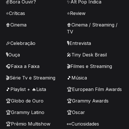
✌️Bora Ouvir?
✨Alt Pop Indica
⭐Críticas
⭐Review
🍿Cinema
🍿Cinema / Streaming /
TV
🎉Celebração
🎙️Entrevista
🎙️Ouça
🎤Tiny Desk Brasil
🎧Faixa a Faixa
🎬Filmes e Streaming
🎬Série Tv e Streaming
🎵Música
🎵Playlist + 🔥Lista
🏆European Film Awards
🏆Globo de Ouro
🏆Grammy Awards
🏆Grammy Latino
🏆Oscar
🏆Prêmio Multishow
👀Curiosidades