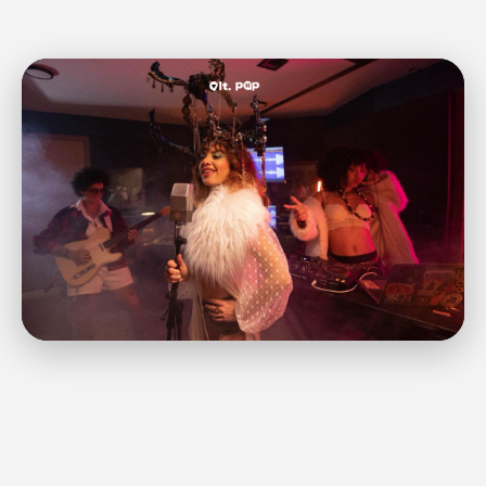
✨ ALT POP INDICA
“0800”: o funk lésbico que virou
hit antes mesmo de existir chega