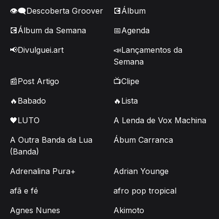
👁️‍🗨️Descoberta Groover
💽Álbum
💽Álbum da Semana
📅Agenda
📢Divulguei.art
📣Lançamentos da
Semana
📰Post Artigo
📺Clipe
🔥Babado
🔥Lista
🖤LUTO
A Lenda de Vox Machina
A Outra Banda da Lua
Ábum Carranca
(Banda)
Adrenalina Pura+
Adrian Younge
afã e fé
afro pop tropical
Agnes Nunes
Akimoto