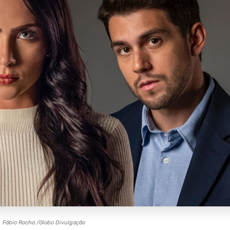
: Fábio Rocha /
Globo
Divulgação