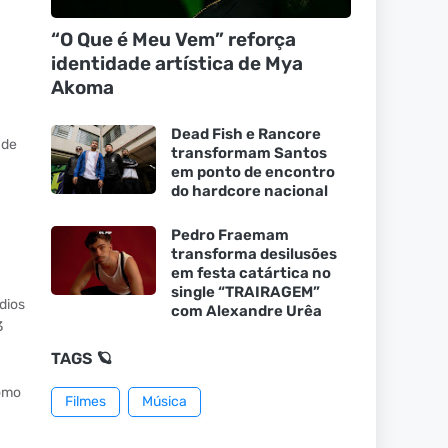
“O Que é Meu Vem” reforça
identidade artística de Mya
Akoma
Dead Fish e Rancore
 de
transformam Santos
em ponto de encontro
do hardcore nacional
Pedro Fraemam
transforma desilusões
em festa catártica no
single “TRAIRAGEM”
dios
com Alexandre Urêa
3
TAGS 🪐
como
Filmes
Música