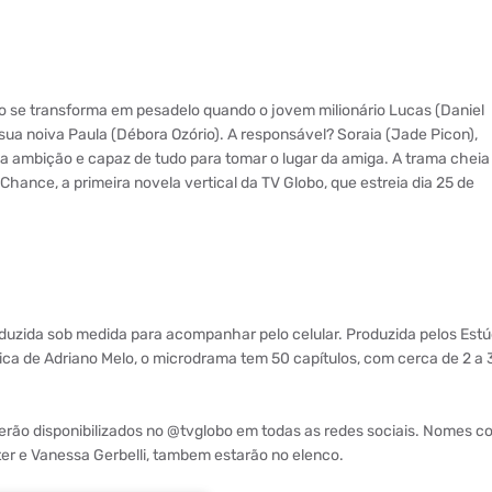
to se transforma em pesadelo quando o jovem milionário Lucas (Daniel
ua noiva Paula (Débora Ozório). A responsável? Soraia (Jade Picon),
ela ambição e capaz de tudo para tomar o lugar da amiga. A trama cheia
hance, a primeira novela vertical da TV Globo, que estreia dia 25 de
oduzida sob medida para acompanhar pelo celular. Produzida pelos Estú
tica de Adriano Melo, o microdrama tem 50 capítulos, com cerca de 2 a 
serão disponibilizados no @tvglobo em todas as redes sociais. Nomes 
ter e Vanessa Gerbelli, tambem estarão no elenco.