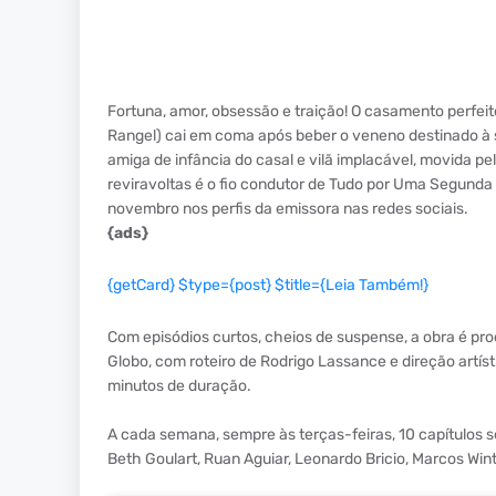
Fortuna, amor, obsessão e traição! O casamento perfei
Rangel) cai em coma após beber o veneno destinado à s
amiga de infância do casal e vilã implacável, movida p
reviravoltas é o fio condutor de Tudo por Uma Segunda C
novembro nos perfis da emissora nas redes sociais.
{ads}
{getCard} $type={post} $title={Leia Também!}
Com episódios curtos, cheios de suspense, a obra é pr
Globo, com roteiro de Rodrigo Lassance e direção artís
minutos de duração.
A cada semana, sempre às terças-feiras, 10 capítulos 
Beth Goulart, Ruan Aguiar, Leonardo Bricio, Marcos Win