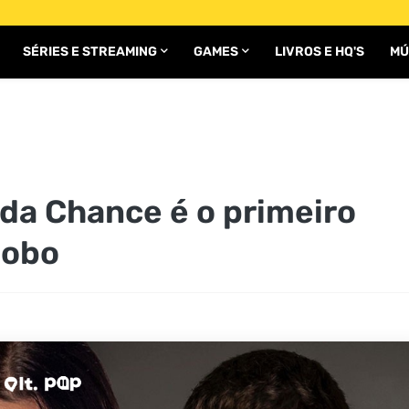
SÉRIES E STREAMING
GAMES
LIVROS E HQ'S
MÚ
da Chance é o primeiro
lobo